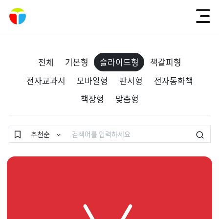
전체
기본형
슬라이드형
책갈피형
전자교과서
모바일형
판서형
전자동화책
책장형
맞춤형
검색
추천순