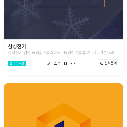
삼성전기
삼성전기 임원 송년회 #슬라이드 #동영상 #팝업이미지 #기본효과
265
견적문의
슬라이드형
2