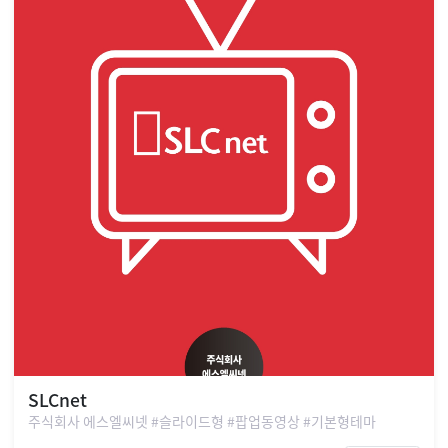
SLCnet
주식회사 에스엘씨넷 #슬라이드형 #팝업동영상 #기본형테마