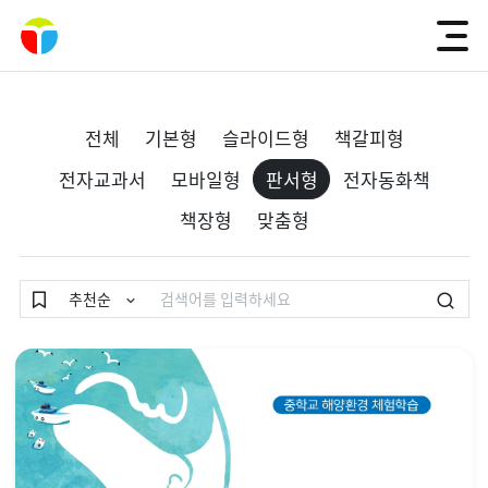
전체
기본형
슬라이드형
책갈피형
전자교과서
모바일형
판서형
전자동화책
책장형
맞춤형
검색
추천순