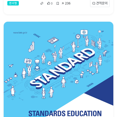
236
견적문의
판서형
3