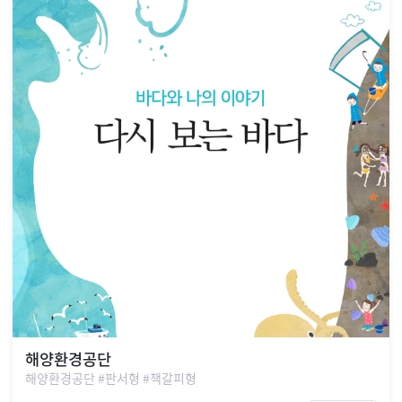
해양환경공단
해양환경공단 #판서형 #책갈피형